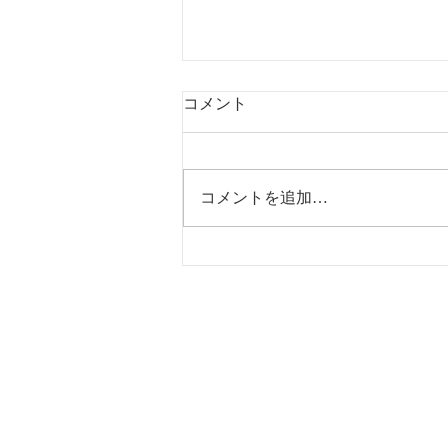
コメント
コメントを追加…
【研修報告】他事業所さま
へ、AIの実践的活用研修を実
施いたしました