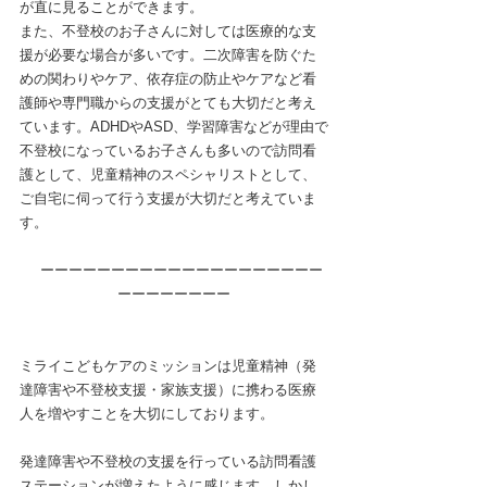
が直に見ることができます。
また、不登校のお子さんに対しては医療的な支
援が必要な場合が多いです。二次障害を防ぐた
めの関わりやケア、依存症の防止やケアなど看
護師や専門職からの支援がとても大切だと考え
ています。ADHDやASD、学習障害などが理由で
不登校になっているお子さんも多いので訪問看
護として、児童精神のスペシャリストとして、
ご自宅に伺って行う支援が大切だと考えていま
す。
　ーーーーーーーーーーーーーーーーーーーー
ーーーーーーーー
ミライこどもケアのミッションは児童精神（発
達障害や不登校支援・家族支援）に携わる医療
人を増やすことを大切にしております。
発達障害や不登校の支援を行っている訪問看護
ステーションが増えたように感じます。しかし