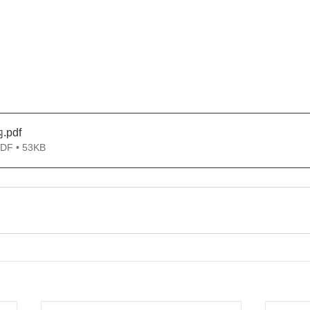
.pdf
内
 • 53KB